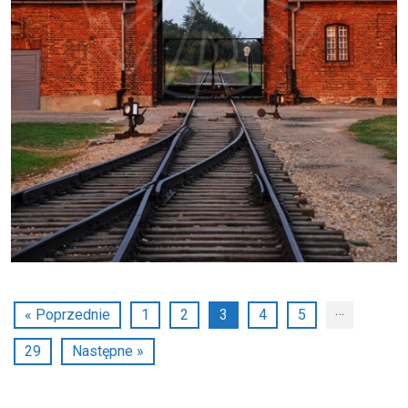
…
« Poprzednie
1
2
3
4
5
29
Następne »