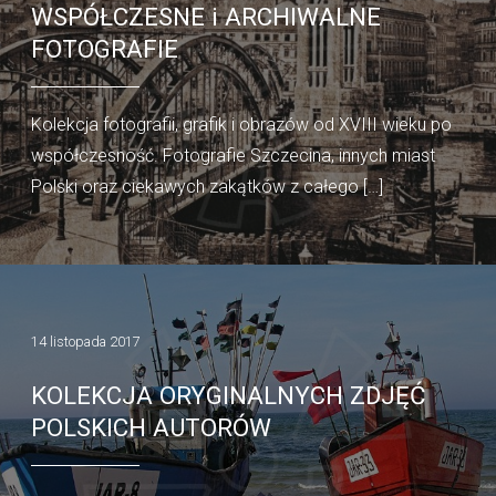
WSPÓŁCZESNE i ARCHIWALNE
FOTOGRAFIE
Kolekcja fotografii, grafik i obrazów od XVIII wieku po
współczesność. Fotografie Szczecina, innych miast
Polski oraz ciekawych zakątków z całego […]
14 listopada 2017
KOLEKCJA ORYGINALNYCH ZDJĘĆ
POLSKICH AUTORÓW