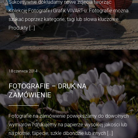
Sukcesywnie dokładamy nowe zdjęcia tworząc
Kolekcję Fotografii i Grafik VIVART-u. Fotografie można
szukać poprzez kategorie, tagi lub słowa kluczowe.
Produkty […]
18 czerwca 2014
FOTOGRAFIE – DRUK NA
ZAMÓWIENIE
Fotografie na zamówienie powiększamy do dowolnych
wymiarów i drukujemy na papierze wysokiej jakości lub
na płótnie, tapecie, szkle dibondzie lub innych […]