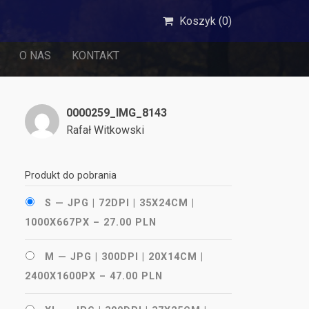
Koszyk (
0
)
O NAS
KONTAKT
0000259_IMG_8143
Rafał Witkowski
Produkt do pobrania
S — JPG | 72DPI | 35X24CM |
1000X667PX
–
27.00 PLN
M — JPG | 300DPI | 20X14CM |
2400X1600PX
–
47.00 PLN