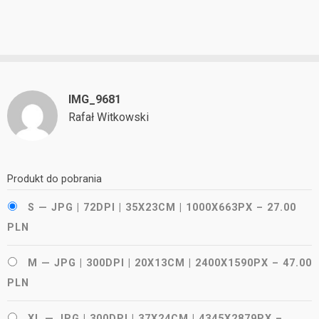
IMG_9681
Rafał Witkowski
Produkt do pobrania
S — JPG | 72DPI | 35X23CM | 1000X663PX
–
27.00
PLN
M — JPG | 300DPI | 20X13CM | 2400X1590PX
–
47.00
PLN
XL — JPG | 300DPI | 37X24CM | 4345X2879PX
–