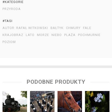
#KATEGORIE
PRZYRODA
#TAGI
AUTOR: RAFAŁ WITKOWSKI
BAŁTYK
CHMURY
FALE
KRAJOBRAZ
LATO
MORZE
NIEBO
PLAŻA
POCHMURNIE
POZIOM
PODOBNE PRODUKTY