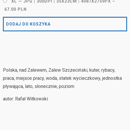
XL — JPG | 300DPI | 35X23CM | 4087X2759PX
–
67.00 PLN
DODAJ DO KOSZYKA
Polska, nad Zalewem, Zalew Szczeciński, kuter, rybacy,
praca, miejsce pracy, woda, statek wycieczkowy, jednostka
pływająca, lato, słonecznie, poziom
autor: Rafał Witkowski