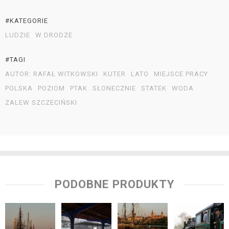
#KATEGORIE
LUDZIE
W DRODZE
#TAGI
AUTOR: RAFAŁ WITKOWSKI
KUTER
LATO
MIEJSCE PRACY
POLSKA
POZIOM
PTAK
SŁONECZNIE
STATEK
WODA
ZALEW SZCZECIŃSKI
PODOBNE PRODUKTY